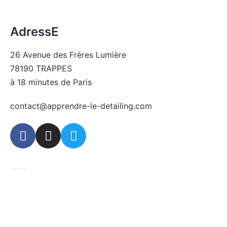
Voir la liste des pages du site
AdressE
26 Avenue des Frères Lumière
78190 TRAPPES
à 18 minutes de Paris
contact@apprendre-le-detailing.com
© 2026 Centre de formation aux métiers du detailing