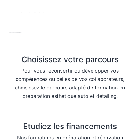
Depuis 2018, nous formons des créateurs de centre de detailing et des professionnels de l'automobile en poste. Au delà de la technique, nous les accompagnons dans leur projet.
Armand Lospied
Gérant
Grâce à nos différents parcours de formation, chaque élève dispose du socle de compétences en detailing nécessaires pour développer son activité.
Les parcours de formation et la pédagogie d'apprentissage
Jonathan
Formateur
Choisissez votre parcours
Pour vous reconvertir ou développer vos
compétences ou celles de vos collaborateurs,
choisissez le parcours adapté de formation en
préparation esthétique auto et detailing.
Etudiez les financements
Nos formations en préparation et rénovation