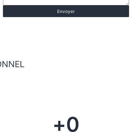
Envoyer
IONNEL
+
0