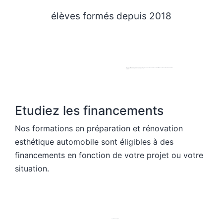
élèves formés depuis 2018
Grâce à nos différents parcours de formation, chaque élève dispose du socle de compétences en detailing nécessaires pour développer son activité.
Les parcours de formation et la pédagogie d'apprentissage
Jonathan
Formateur
Etudiez les financements
Nos formations en préparation et rénovation
esthétique automobile sont éligibles à des
financements en fonction de votre projet ou votre
situation.