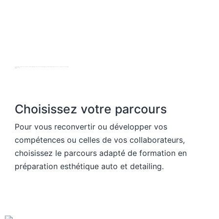
Depuis 2018, nous formons des créateurs de centre de detailing et des professionnels de l'automobile en poste. Au delà de la technique, nous les accompagnons dans leur projet.
Armand Lospied
Gérant
Choisissez votre parcours
Pour vous reconvertir ou développer vos
compétences ou celles de vos collaborateurs,
choisissez le parcours adapté de formation en
préparation esthétique auto et detailing.