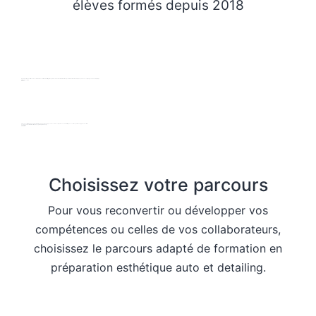
élèves formés depuis 2018
Depuis 2018, nous formons des créateurs de centre de detailing et des professionnels de l'automobile en poste. Au delà de la technique, nous les accompagnons dans leur projet.
Armand Lospied
Gérant
Grâce à nos différents parcours de formation, chaque élève dispose du socle de compétences en detailing nécessaires pour développer son activité.
Les parcours de formation et la pédagogie d'apprentissage
Jonathan
Formateur
Choisissez votre parcours
Pour vous reconvertir ou développer vos
compétences ou celles de vos collaborateurs,
choisissez le parcours adapté de formation en
préparation esthétique auto et detailing.