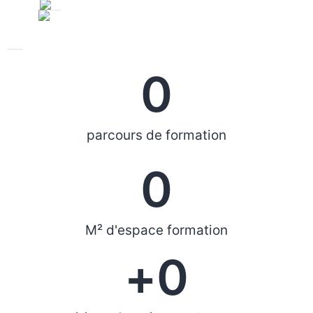
Centre de formation PROFESSIONNEL
0
parcours de formation
0
M² d'espace formation
+
0