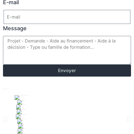
E-mail
Message
Envoyer
Centre de formation agréé