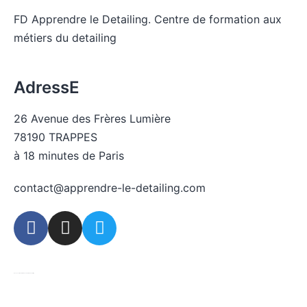
FD Apprendre le Detailing. Centre de formation aux
métiers du detailing
Voir la liste des pages du site
AdressE
26 Avenue des Frères Lumière
78190 TRAPPES
à 18 minutes de Paris
contact@apprendre-le-detailing.com
© 2026 Centre de formation aux métiers du detailing