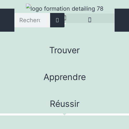
Où apprendre le detailing auto
Nos parcours de formation
Trouver
Apprendre
Réussir