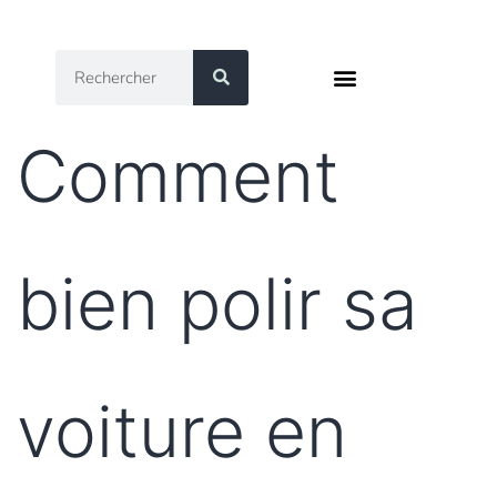
Où Apprendre Le Detailing Auto
Nos Parcours De Formation
Comment
bien polir sa
voiture en