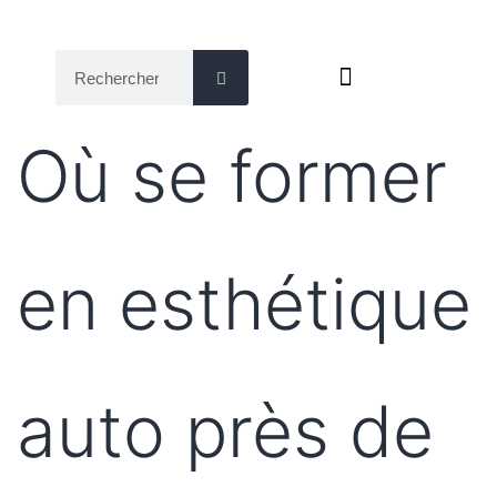
Où Apprendre Le Detailing Auto
Nos Parcours De Formation
Où se former
en esthétique
auto près de