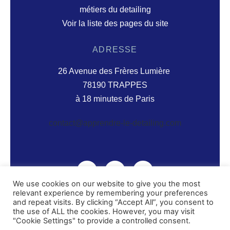
métiers du detailing
Voir la liste des pages du site
ADRESSE
26 Avenue des Frères Lumière
78190 TRAPPES
à 18 minutes de Paris
contact@apprendre-le-detailing.com
We use cookies on our website to give you the most
relevant experience by remembering your preferences
and repeat visits. By clicking “Accept All”, you consent to
© 2026 Centre De Formation Aux Métiers Du
the use of ALL the cookies. However, you may visit
Detailing
"Cookie Settings" to provide a controlled consent.